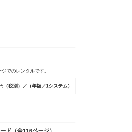
ケージでのレンタルです。
円（税別）／（年額／1システム）
ード（全116ページ）