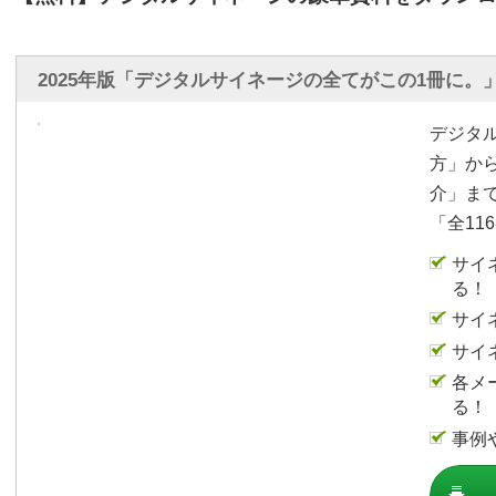
2025年版「デジタルサイネージの全てがこの1冊に。
デジタ
方」か
介」ま
「全11
サイ
る！
サイ
サイ
各メ
る！
事例