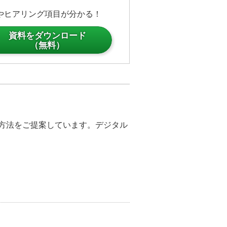
さ3.5m×幅4mのエントランス壁
やヒアリング項目が分かる！
資料をダウンロード
レーター下には白石を敷き詰めた
（無料）
水面にコイが泳ぐ映像を演出、こ
ている。
、プロジェクションマッピングなど
したプロジェクターとして活用さ
決方法をご提案しています。デジタル