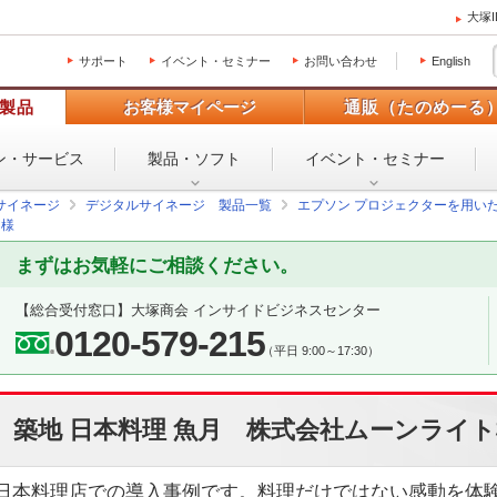
大塚
サポート
イベント・セミナー
お問い合わせ
English
製品
お客様マイページ
通販（たのめーる
ン・
サービス
製品・ソフト
イベント・
セミナー
サイネージ
デジタルサイネージ 製品一覧
エプソン プロジェクターを用い
ト様
まずはお気軽にご相談ください。
【総合受付窓口】
大塚商会 インサイドビジネスセンター
0120-579-215
（平日 9:00～17:30）
築地 日本料理 魚月 株式会社ムーンライ
日本料理店での導入事例です。料理だけではない感動を体