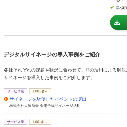
「ELPLX02」を用い、高
事例
面に映像を投写。
店舗入口へと続くエスカ
枯山水の庭が設けられ、
こにもEV-105が使われ
このようにEV-105は
デジタルサイネージの導入事例をご紹介
の繊細な映像演出にも適
れている。
各社それぞれの課題や状況に合わせて、ITの活用による解
サイネージを導入した事例をご紹介します。
サービス業
1,001名～
サイネージを駆使したイベントの演出
株式会社大塚商会 会場全体サイネージ活用
サービス業
1,001名～