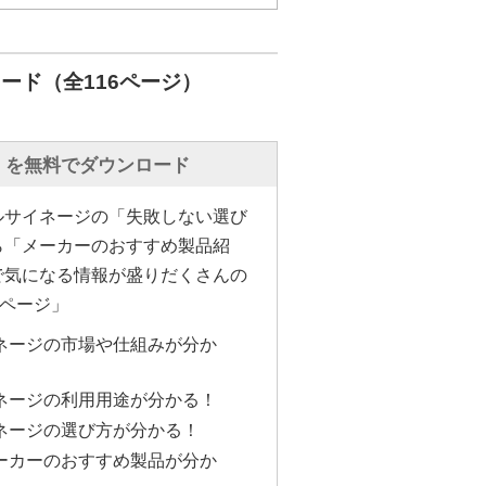
ッピング。これにはエプソンのプ
約40台採用された。
ード（全116ページ）
ーの活用で、花びらの舞う映像な
路を人が歩くと波紋があらわれる
ブ性も実現。テーブルへのマッピ
」を無料でダウンロード
いが、その調整のしやすさや基本
05導入の決め手になった。
ルサイネージの「失敗しない選び
ら「メーカーのおすすめ製品紹
の恩返し」の物語シリーズと通常
で気になる情報が盛りだくさんの
いる。記念日用にお祝いメッセー
6ページ」
上に投写できるほか、EV-105
活用することで照明の役割も担っ
ネージの市場や仕組みが分か
ットを用いてワイヤレスで素早く
ネージの利用用途が分かる！
ネージの選び方が分かる！
面にはエプソンのプロジェクター
ーカーのおすすめ製品が分か
超短焦点ゼロオフセットレンズ