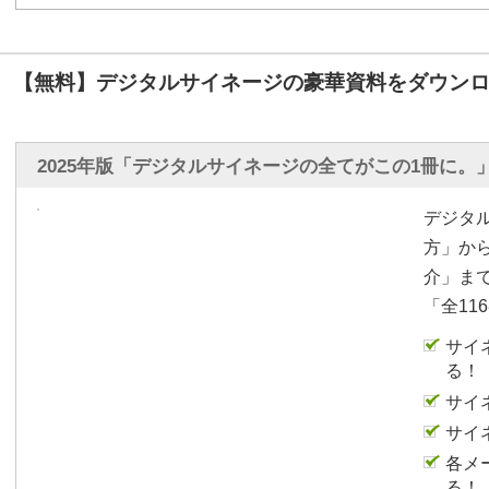
へのプロジェクションマ
ロジェクターEV-105が
【無料】デジタルサイネージの豪華資料をダウンロ
画面左上に見えるセンサ
どがミックスされる、通
といったインタラクティ
2025年版「デジタルサイネージの全てがこの1冊に。
ングは画角調整など難し
性能の高さなどがEV-1
デジタ
方」か
映像は「竹取物語」「鶴
介」ま
映像5種類が用意されて
「全11
ジを記した映像をテーブル
のスポットライト機能を
サイ
る！
ており、これらはタブレ
制御できる。
サイ
サイ
このほか、店舗入口の壁
各メ
「EB-L1505UH」と
る！