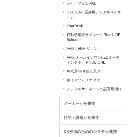
シャープ BIG PAD
HYUNDAI 屋外用デジタルサイネ
ージ
YourDesk
行動予定表サイネージ Touch DE
Schedule
AVIX LEDビジョン
AVIX オールインワンLEDミーテ
ィングボードHUB ONE
魚八景4K II 魚八景Jr.II
ボイスソムリエ ネオ
デジタルサイネージの設置用機材
メーカーから探す
目的・課題から探す
DX推進のためのシステム連携