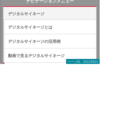
ナビゲーションメニュー
デジタルサイネージ
デジタルサイネージとは
デジタルサイネージの活用例
動画で見るデジタルサイネージ
ページID：00223523
製品一覧（ハード・ソフト）
デジサイン
ABook SmartLink
e-Signage S
Panasonic USBサイネージ
AcroSign クラウド配信サービス
Panasonic 業務用ディスプレイ
フィリップス サイネージディスプレイ