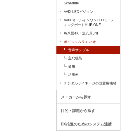
Schedule
AVIX LEDビジョン
AVIX オールインワンLEDミーテ
ィングボードHUB ONE
魚八景4K II 魚八景Jr.II
ボイスソムリエ ネオ
音声サンプル
主な機能
価格
活用例
デジタルサイネージの設置用機材
メーカーから探す
目的・課題から探す
DX推進のためのシステム連携