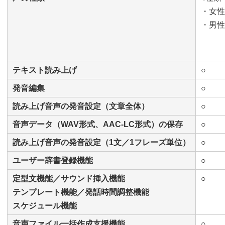
・女性
・男性
テキスト読み上げ
○
発音編集
○
読み上げ音声の発音設定（文章全体）
○
音声データ（WAV形式、AAC-LC形式）の保存
○
読み上げ音声の発音設定（1文／1フレーズ単位）
○
ユーザー辞書登録機能
○
定型文機能／サウンド挿入機能
○
テンプレート機能／発話時間調整機能
スケジュール機能
音声ファイル一括作成支援機能
○