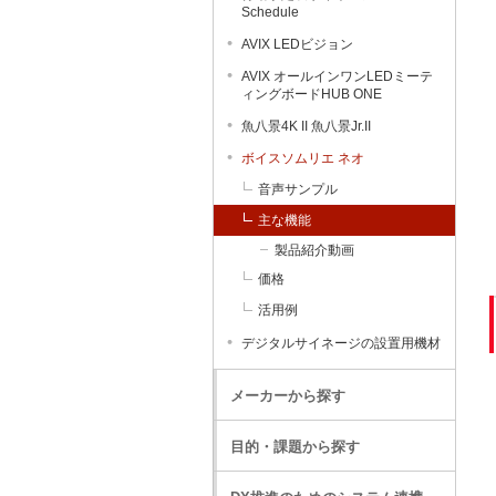
Schedule
AVIX LEDビジョン
AVIX オールインワンLEDミーテ
ィングボードHUB ONE
魚八景4K II 魚八景Jr.II
ボイスソムリエ ネオ
音声サンプル
主な機能
製品紹介動画
価格
活用例
デジタルサイネージの設置用機材
メーカーから探す
目的・課題から探す