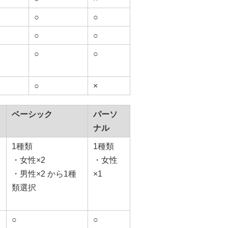
○
○
○
○
○
○
○
×
ベーシック
パーソ
ナル
1種類
1種類
・女性×2
・女性
・男性×2 から1種
×1
類選択
○
○