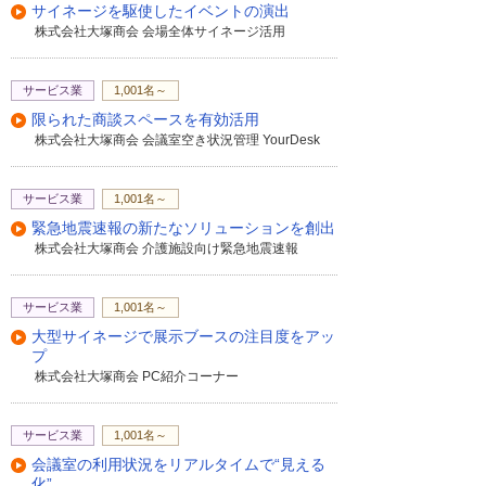
サイネージを駆使したイベントの演出
題であるコスト、時間、安定した音声の確
株式会社大塚商会 会場全体サイネージ活用
保などに、優れたパフォーマンスを実現
し、今までにない表現力を発揮します。
サービス業
1,001名～
限られた商談スペースを有効活用
株式会社大塚商会 会議室空き状況管理 YourDesk
サービス業
1,001名～
緊急地震速報の新たなソリューションを創出
株式会社大塚商会 介護施設向け緊急地震速報
サービス業
1,001名～
大型サイネージで展示ブースの注目度をアッ
プ
株式会社大塚商会 PC紹介コーナー
サービス業
1,001名～
会議室の利用状況をリアルタイムで“見える
化”