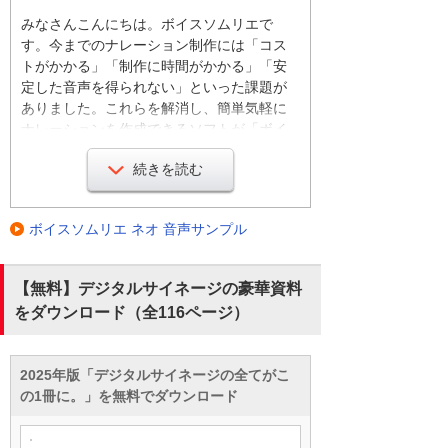
みなさんこんにちは。ボイスソムリエで
す。今までのナレーション制作には「コス
トがかかる」「制作に時間がかかる」「安
定した音声を得られない」といった課題が
ありました。これらを解消し、簡単気軽に
ナレーションを作成できるソフトが「ボイ
スソムリエ ネオ」です。
続きを読む
「ボイスソムリエ ネオ」はテキストを入力
ボイスソムリエ ネオ 音声サンプル
するだけで自然な音声を作成できます。作
成された音声は音声ファイルとして保存で
きます。事務所にあるパソコンを使用し
【無料】デジタルサイネージの豪華資料
て、スタジオ感覚で、きれいなナレーショ
をダウンロード（全116ページ）
ンを作成できます。「ボイスソムリエ ネ
オ」は日本語だけでなく、英語、中国語の
音声も音声も作成できます。
2025年版「デジタルサイネージの全てがこ
の1冊に。」を無料でダウンロード
また、「ボイスソムリエ ネオ」はMicrosoft
Office PowerPointのノート部分のテキスト