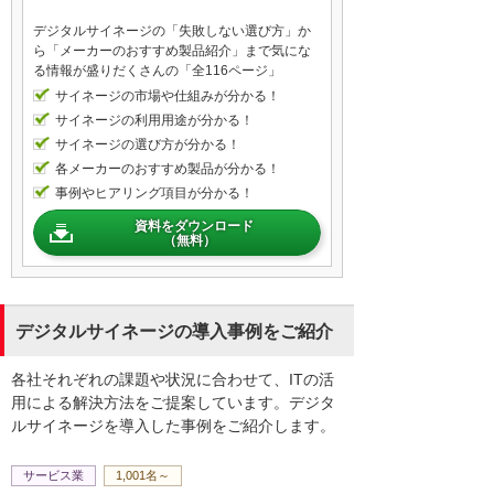
から、ナレーション付きのスライドを自動
デジタルサイネージの「失敗しない選び方」か
作成できます。ノート部分のテキストを自
ら「メーカーのおすすめ製品紹介」まで気にな
動的に音声ファイルに変換します。作成さ
る情報が盛りだくさんの「全116ページ」
れた音声ファイルはPowerPointのアニメー
サイネージの市場や仕組みが分かる！
ションと連動することができます。「ボイ
サイネージの利用用途が分かる！
スソムリエ ネオ」は、文房具を使うように
サイネージの選び方が分かる！
簡単に音声を作成できます。音声を使用す
各メーカーのおすすめ製品が分かる！
るさまざまなシーンでご利用いただけま
事例やヒアリング項目が分かる！
す。
資料をダウンロード
（無料）
このほかにも、機器やソフトウェアへの組
み込み、eラーニング、電子マニュアルの読
み上げなど、ナレーションやガイダンスを
デジタルサイネージの導入事例をご紹介
必要とするさまざまなシーンで幅広く活躍
しています。また、英語と中国語のナレー
ションを作成できますので、海外からお越
各社それぞれの課題や状況に合わせて、ITの活
しの方向けの観光案内の制作にも役立ちま
用による解決方法をご提案しています。デジタ
す。
ルサイネージを導入した事例をご紹介します。
サービス業
1,001名～
「ボイスソムリエ ネオ」は、音声制作の課