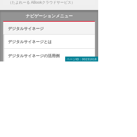
（たよれーる ABookクラウドサービス）
ナビゲーションメニュー
デジタルサイネージ
デジタルサイネージとは
デジタルサイネージの活用例
ページID：00231618
動画で見るデジタルサイネージ
製品一覧（ハード・ソフト）
デジサイン
ABook SmartLink
e-Signage S
Panasonic USBサイネージ
AcroSign クラウド配信サービス