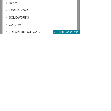
Rebro
EXPERT-CAD
SOLIDWORKS
CATIA V5
3DEXPERIENCE CATIA
ページID：00301855
Autodesk Inventor
AutoCAD Mechanical
設計・技術者向け講座
解析（製造業向け）
セレクトパック
ヒューマンスキル関連コース
全コース一覧から探す
受講形式で探す教育コース
来場型コース