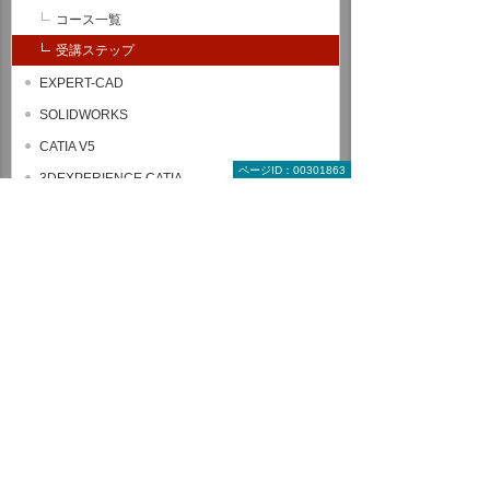
コース一覧
受講ステップ
EXPERT-CAD
SOLIDWORKS
CATIA V5
ページID：00301863
3DEXPERIENCE CATIA
Autodesk Inventor
AutoCAD Mechanical
設計・技術者向け講座
解析（製造業向け）
セレクトパック
ヒューマンスキル関連コース
全コース一覧から探す
受講形式で探す教育コース