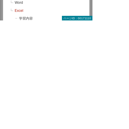
Word
Excel
学習内容
ページID：00171110
コース一覧
受講ステップ
受講者の声
前提条件（スキルチェック）
PowerPoint
Access
Windows 基本操作
前提条件（スキルチェック）
理解度テストサービス
Microsoft 365
RPA
データ分析（BI）
サーバー/ネットワーク
グループウェア