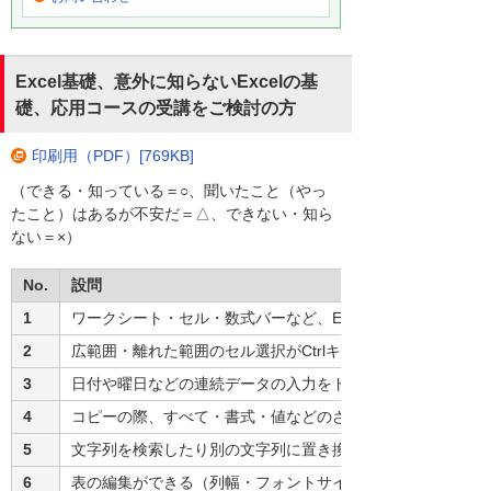
Excel基礎、意外に知らないExcelの基
礎、応用コースの受講をご検討の方
印刷用（PDF）[769KB]
（できる・知っている＝○、聞いたこと（やっ
たこと）はあるが不安だ＝△、できない・知ら
ない＝×）
No.
設問
1
ワークシート・セル・数式バーなど、Excelの構成要素を理
2
広範囲・離れた範囲のセル選択がCtrlキーやShiftキーを使
3
日付や曜日などの連続データの入力をドラッグ操作ですばや
4
コピーの際、すべて・書式・値などのさまざまな貼り付け方
5
文字列を検索したり別の文字列に置き換えたりできる
6
表の編集ができる（列幅・フォントサイズ・罫線・表示形式