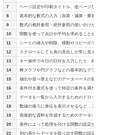
7
ページ設定や印刷タイトル、改ページなど見やすく印刷する
8
基本的な数式の入力（加算・減算・乗算・除算）ができる
9
数式の相対参照・絶対参照の使い分けができる
10
関数を使って合計や平均を求めることができる
11
シートの挿入や削除、移動やコピーができる
12
スクロールしても表の見出しが常に見えるように設定できる
13
キー操作で今日の日付を入力したり、操作を元に戻したりで
14
棒グラフや円グラフなどの基本的なグラフ作成ができる
15
抽出や並べ替えなどのデータベースの基本的な操作ができる
16
条件付き書式を使って特定の条件を満たすセルに書式を設定
17
データを一覧から入力するためのドロップダウンリストの作
18
数値の後ろに単位を表示させるなど、ユーザー定義の表示形
19
視覚的な資料を作成するためのデータバーやスパークライン
20
条件によって処理を分ける関数の設定ができる（IF）
21
別の表からデータを取り出す関数の設定ができる（VLOOKU