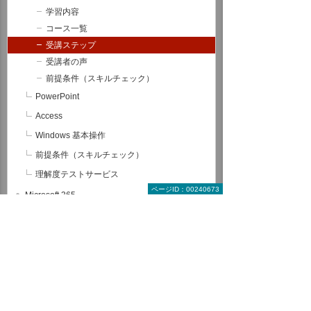
学習内容
コース一覧
受講ステップ
受講者の声
前提条件（スキルチェック）
PowerPoint
Access
Windows 基本操作
前提条件（スキルチェック）
理解度テストサービス
ページID：00240673
Microsoft 365
RPA
データ分析（BI）
サーバー/ネットワーク
グループウェア
情報セキュリティ