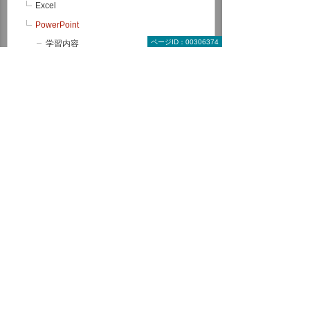
Excel
PowerPoint
ページID：00306374
学習内容
コース一覧
受講ステップ
受講者の声
企業研修
前提条件（スキルチェック）
Access
Windows 基本操作
前提条件（スキルチェック）
理解度テストサービス
Microsoft 365
RPA
データ分析（BI）
サーバー/ネットワーク
グループウェア