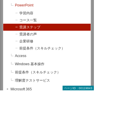
PowerPoint
学習内容
コース一覧
受講ステップ
受講者の声
企業研修
前提条件（スキルチェック）
Access
Windows 基本操作
前提条件（スキルチェック）
理解度テストサービス
ページID：00119843
Microsoft 365
RPA
データ分析（BI）
サーバー/ネットワーク
グループウェア