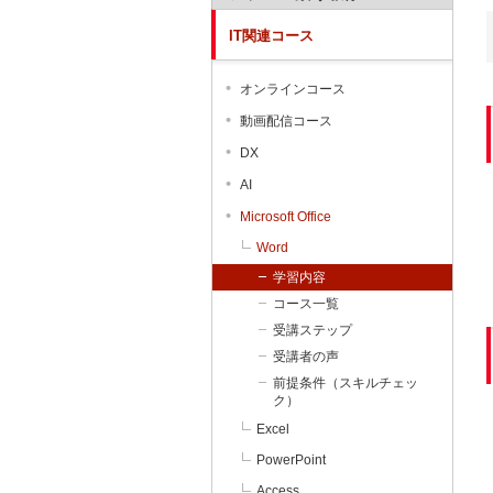
IT関連コース
オンラインコース
動画配信コース
DX
AI
Microsoft Office
Word
学習内容
コース一覧
受講ステップ
受講者の声
前提条件（スキルチェッ
ク）
Excel
PowerPoint
Access