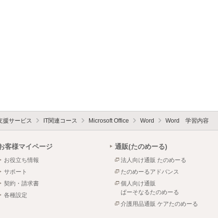
支援サービス
IT関連コース
Microsoft Office
Word
Word 学習内容
お客様マイページ
通販(たのめーる)
お役立ち情報
法人向け通販 たのめーる
サポート
たのめーるアドバンス
契約・請求書
個人向け通販
ぱーそなるたのめーる
各種設定
介護用品通販 ケアたのめーる