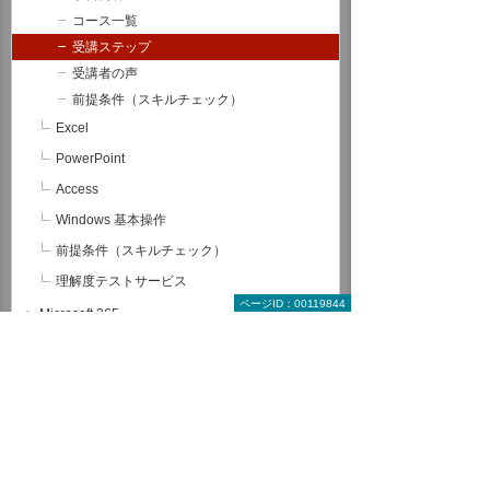
コース一覧
受講ステップ
受講者の声
前提条件（スキルチェック）
Excel
PowerPoint
Access
Windows 基本操作
前提条件（スキルチェック）
理解度テストサービス
ページID：00119844
Microsoft 365
RPA
データ分析（BI）
サーバー/ネットワーク
グループウェア
情報セキュリティ