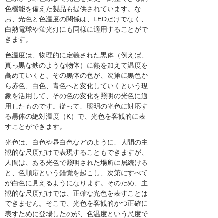
色機能を備えた製品も提供されています。な
お、光色と色温度の関係は、LEDだけでなく、
白熱電球や蛍光灯にも同様に適用することがで
きます。
色温度は、物理的に定義された黒体（例えば、
真っ黒な鉄のような物体）に熱を加えて温度を
高めていくと、その黒体の色が、次第に黒色か
ら赤色、白色、青色へと変化していくという現
象を活用して、その色の変化を照明の光色に適
用したものです。従って、照明の光色に対応す
る黒体の絶対温度（K）で、光色を客観的に表
すことができます。
光色は、白色や昼白色などのように、人間の主
観的な尺度だけで表現することもできますが、
人間は、ある光色で照明された場所に居続ける
と、色順応という錯覚を起こし、次第にすべて
が白色に見えるようになります。そのため、主
観的な尺度だけでは、正確な光色を表すことは
できません。そこで、光色を客観的かつ正確に
表すために登場したのが、色温度という尺度で