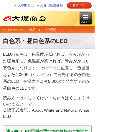
大塚IDとは
大塚ID新規登録
ログイン
メニュー
ソリューション・製品
LED照明
白色系・昼白色系のLED
LEDの光色は、色温度が低ければ、赤みがかっ
た暖色系に、色温度が高ければ、青みがかった
寒色系になります。その中間に位置し、色温度
およそ4,000K（ケルビン）で発光するのが白色
系のLED、色温度およそ5,000Kで発光するのが
昼白色のLEDです。
読み方：はくしょくけい・ちゅうはくしょくけ
いのえるいーでぃー
英語正式表記：About White and Natural White
LED
法人向けLED照明の選び方や価格のご相談な