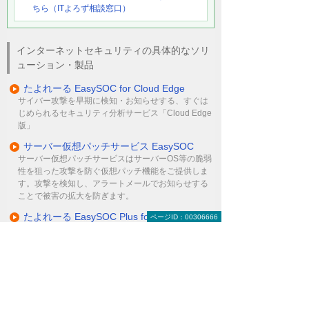
ちら（ITよろず相談窓口）
インターネットセキュリティの具体的なソリ
ューション・製品
たよれーる EasySOC for Cloud Edge
サイバー攻撃を早期に検知・お知らせする、すぐは
じめられるセキュリティ分析サービス「Cloud Edge
版」
サーバー仮想パッチサービス EasySOC
サーバー仮想パッチサービスはサーバーOS等の脆弱
性を狙った攻撃を防ぐ仮想パッチ機能をご提供しま
す。攻撃を検知し、アラートメールでお知らせする
ことで被害の拡大を防ぎます。
たよれーる EasySOC Plus for Palo Alto
ページID：00306666
EasySOC Plus for Palo Altoは低価格で容易に導入可
能なSOCサービスです。Palo Alto製品のログを分析
しインシデントの通知や月次レポートの提供を行い
ます。
たよれーる EasySOC V for FortiGate
EasySOC V for FortiGateは低価格で容易に導入可能