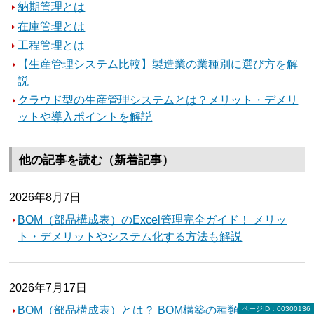
納期管理とは
在庫管理とは
工程管理とは
【生産管理システム比較】製造業の業種別に選び方を解
説
クラウド型の生産管理システムとは？メリット・デメリ
ットや導入ポイントを解説
他の記事を読む（新着記事）
2026年8月7日
BOM（部品構成表）のExcel管理完全ガイド！ メリッ
ト・デメリットやシステム化する方法も解説
2026年7月17日
BOM（部品構成表）とは？ BOM構築の種類や役割、シ
ページID：00300136