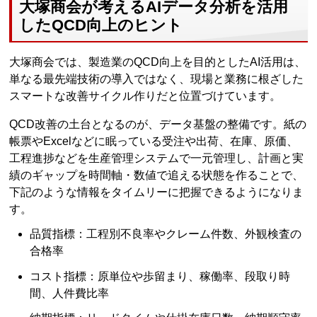
大塚商会が考えるAIデータ分析を活用
したQCD向上のヒント
大塚商会では、製造業のQCD向上を目的としたAI活用は、
単なる最先端技術の導入ではなく、現場と業務に根ざした
スマートな改善サイクル作りだと位置づけています。
QCD改善の土台となるのが、データ基盤の整備です。紙の
帳票やExcelなどに眠っている受注や出荷、在庫、原価、
工程進捗などを生産管理システムで一元管理し、計画と実
績のギャップを時間軸・数値で追える状態を作ることで、
下記のような情報をタイムリーに把握できるようになりま
す。
品質指標：工程別不良率やクレーム件数、外観検査の
合格率
コスト指標：原単位や歩留まり、稼働率、段取り時
間、人件費比率