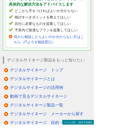
具体的な解決方法をアドバイスします
どこから手をつければよいか分からない
検討すべきポイントを教えてほしい
自社に必要なものを提案してほしい
予算内で最適なプランを提案してほしい
何から相談したらよいのか分からない方はこ
ちら（ITよろず相談窓口）
デジタルサイネージ製品をもっと知りたい
デジタルサイネージ トップ
デジタルサイネージとは
デジタルサイネージの活用例
動画で見るデジタルサイネージ
デジタルサイネージ製品一覧
デジタルサイネージ メーカーから探す
デジタルサイネージ 目的・課題から探す
ページID：00174462