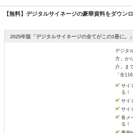
オフィス内にサイネージ
在席状況（勤務状況・行
【無料】デジタルサイネージの豪華資料をダウンロ
す。
オフィス内にサイネージ
2025年版「デジタルサイネージの全てがこの1冊に。
感染予防対策や日々変化
事ができます。
デジタ
方」か
工場向け
介」ま
パソコンがない工場内で
「全11
朝礼や会議などの密集を
サイ
したい。
る！
感染予防対策の周知など
サイ
い。
サイ
食堂や休憩室の混雑状況
各メ
の混雑を緩和したい。
る！
事例