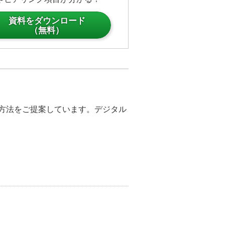
置！ 接触を減らして周知徹底を実
資料をダウンロード
ージが周知徹底をお手伝いしま
（無料）
感染予防の徹底にも最適です。
！ AIで混雑状況を「見える化」
心・便利に施設をご利用いただけ
決方法をご提案しています。デジタル