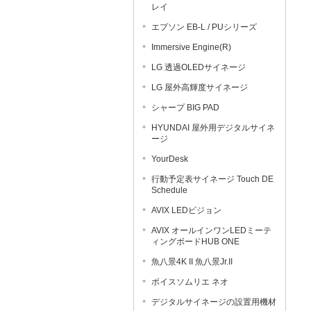
レイ
エプソン EB-L / PUシリーズ
Immersive Engine(R)
LG 透過OLEDサイネージ
LG 屋外高輝度サイネージ
シャープ BIG PAD
HYUNDAI 屋外用デジタルサイネ
ージ
YourDesk
行動予定表サイネージ Touch DE
Schedule
AVIX LEDビジョン
AVIX オールインワンLEDミーテ
ィングボードHUB ONE
魚八景4K II 魚八景Jr.II
ボイスソムリエ ネオ
デジタルサイネージの設置用機材