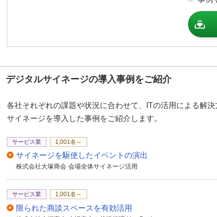
工場内にサイネージを設
現
工場長に代わり、サイネ
す！当日の作業指示から
工場内にサイネージを設置
混雑（密集）を避けて安
デジタルサイネージの導入事例をご紹介
ます。
各社それぞれの課題や状況に合わせて、ITの活用による解
サイネージを導入した事例をご紹介します。
サービス業
1,001名～
サイネージを駆使したイベントの演出
株式会社大塚商会 会場全体サイネージ活用
サービス業
1,001名～
限られた商談スペースを有効活用