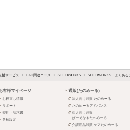
支援サービス
CAD関連コース
SOLIDWORKS
SOLIDWORKS よくあ
お客様マイページ
通販(たのめーる)
お役立ち情報
法人向け通販 たのめーる
サポート
たのめーるアドバンス
契約・請求書
個人向け通販
ぱーそなるたのめーる
各種設定
介護用品通販 ケアたのめーる