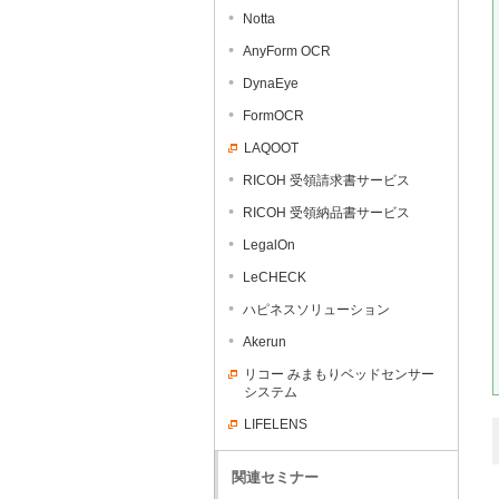
Notta
AnyForm OCR
DynaEye
FormOCR
LAQOOT
RICOH 受領請求書サービス
RICOH 受領納品書サービス
LegalOn
LeCHECK
ハピネスソリューション
Akerun
リコー みまもりベッドセンサー
システム
LIFELENS
関連セミナー