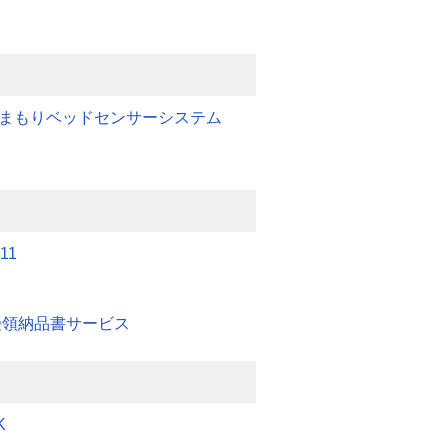
みまもりベッドセンサーシステム
11
 受領納品書サービス
K