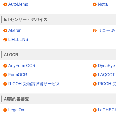
AutoMemo
Notta
IoTセンサー・デバイス
Akerun
リコー 
LIFELENS
AI OCR
AnyForm OCR
DynaEye 
FormOCR
LAQOOT
RICOH 受領請求書サービス
RICOH
AI契約書審査
LegalOn
LeCHEC