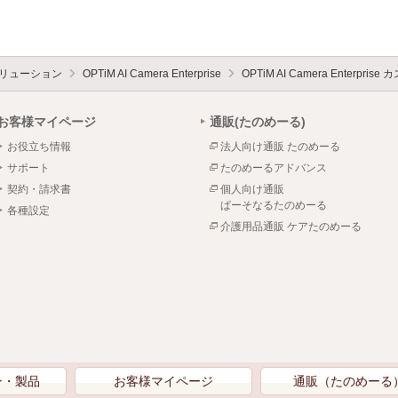
Tソリューション
OPTiM AI Camera Enterprise
OPTiM AI Camera Enterpri
お客様マイページ
通販(たのめーる)
お役立ち情報
法人向け通販 たのめーる
サポート
たのめーるアドバンス
契約・請求書
個人向け通販
ぱーそなるたのめーる
各種設定
介護用品通販 ケアたのめーる
ン・製品
お客様マイページ
通販（たのめーる