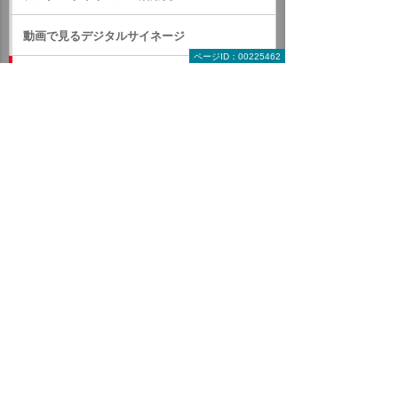
動画で見るデジタルサイネージ
ページID：00225462
製品一覧（ハード・ソフト）
デジサイン
デジサインを動画でご紹介
デジサインのコンテンツ作成
価格・オプション
デジサイン・オプション「暑さ指数
（WBGT）」表示コンテンツ
動画で活用例をご紹介
活用事例
オフィス・工場のデジサイン活用
ABook SmartLink
e-Signage S
Panasonic USBサイネージ