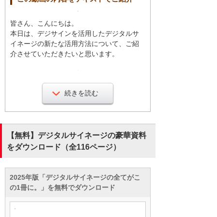
皆さん、こんにちは。
本日は、デジサインを活用したデジタルサ
イネージの新たな活用方法について、ご紹
介させていただきたいと思います。
通常、デジタルサイネージといいますと、
こちらでご覧いただいている通り、あらか
続きを読む
じめ設定されたスケジュールに基づいてコ
ンテンツを自動再生するという仕組みにな
っております。
【無料】デジタルサイネージの豪華資料
をダウンロード（全116ページ）
デジサインでは、こちらにあります付属の
リモコンやタッチパネルを活用してコンテ
ンツを選択して再生する機能が搭載されて
2025年版「デジタルサイネージの全てがこ
おります。これを使用することによって、
の1冊に。」を無料でダウンロード
好きなタイミングでコンテンツを再生する
ことができます。