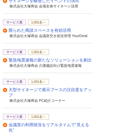
サイネージを駆使したイベントの演出
株式会社大塚商会 会場全体サイネージ活用
また、タッチパネル機能を搭載したディス
プレイであれば、タッチ操作でコンテンツ
を再生することも可能です。
サービス業
1,001名～
限られた商談スペースを有効活用
株式会社大塚商会 会議室空き状況管理 YourDesk
画面にタッチします。コンテンツを選択し
て、再生ボタンを押します。このように簡
単にコンテンツを再生することができま
サービス業
1,001名～
す。再生を終了するには画面にタッチし
緊急地震速報の新たなソリューションを創出
て、閉じるボタンを押します。
株式会社大塚商会 介護施設向け緊急地震速報
サービス業
1,001名～
いかがだったでしょうか。社内での研修や
お客様へのプレゼンテーション、工場内で
大型サイネージで展示ブースの注目度をアッ
の作業指示やマニュアルの閲覧などに活用
プ
株式会社大塚商会 PC紹介コーナー
をご検討いただければと思います。以上、
デジタルサイネージの新たな活用方法のご
紹介でございました。
サービス業
1,001名～
会議室の利用状況をリアルタイムで“見える
化”