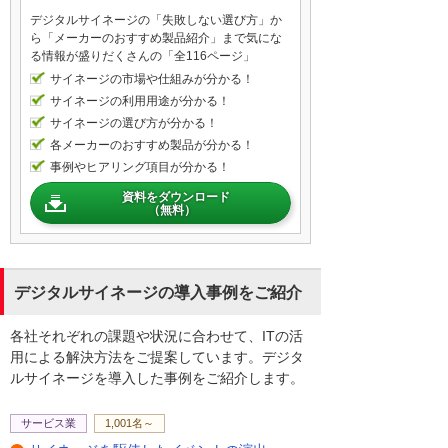
デジタルサイネージの「失敗しない選び方」か
例えば、オフィスの中で研修動画を放映し
ら「メーカーのおすすめ製品紹介」まで気にな
たり、お客様がいらっしゃった時にプレゼ
る情報が盛りだくさんの「全116ページ」
ンテーションに活用いただいたり、または
サイネージの市場や仕組みが分かる！
工場内でのマニュアルの確認ですとか、作
サイネージの利用用途が分かる！
業指示の確認など、さまざまな用途でご活
サイネージの選び方が分かる！
用いただくことができます。
各メーカーのおすすめ製品が分かる！
それでは、早速試してみたいと思います。
事例やヒアリング項目が分かる！
資料をダウンロード
（無料）
まずは再生にはこちらの付属のリモコンを
使用いたします。ボタンを押します。この
ように一覧画面が表示されました。コンテ
ンツを選択して再生してみたいと思いま
デジタルサイネージの導入事例をご紹介
す。
各社それぞれの課題や状況に合わせて、ITの活
用による解決方法をご提案しています。デジタ
このように簡単にコンテンツを再生するこ
ルサイネージを導入した事例をご紹介します。
とができます。再生を終了します。一覧画
面が表示されました。しばらくすると再生
画面に自動的に戻ります。
サービス業
1,001名～