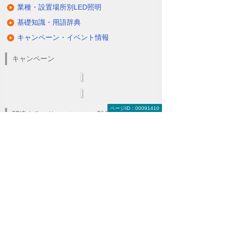
業種・設置場所別LED照明
基礎知識・用語辞典
キャンペーン・イベント情報
キャンペーン
ページID：00091410
関連するソリューション・製品
無駄と無理のない電力コスト対策
（BEMS／電力「見える化・見せる化」）
ナビゲーションメニュー
LED照明
蛍光灯の2027年問題