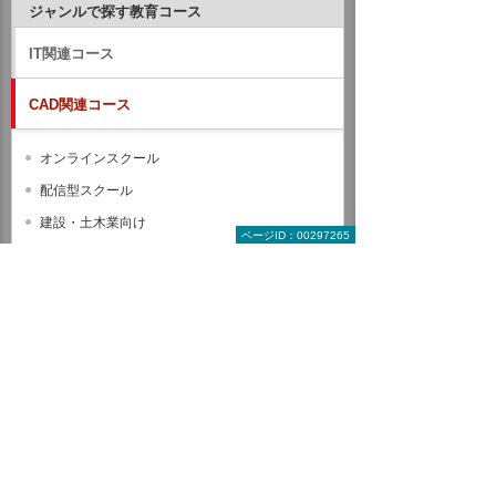
ジャンルで探す教育コース
IT関連コース
CAD関連コース
オンラインスクール
配信型スクール
建設・土木業向け
ページID：00297265
製造業向け
BIM/CIM
Autodesk Revit
Autodesk Civil 3D
Autodesk Navisworks
Autodesk InfraWorks
AutoCAD
コース一覧