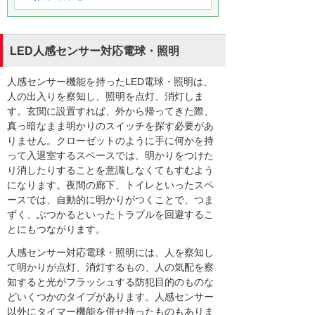
LED人感センサー対応電球・照明
人感センサー機能を持ったLED電球・照明は、
人の出入りを察知し、照明を点灯、消灯しま
す。玄関に設置すれば、外から帰ってきた際、
真っ暗なまま明かりのスイッチを探す必要があ
りません。クローゼットのように手に何かを持
って入退室するスペースでは、明かりをつけた
り消したりすることを意識しなくてもすむよう
になります。夜間の廊下、トイレといったスペ
ースでは、自動的に明かりがつくことで、つま
ずく、ぶつかるといったトラブルを回避するこ
とにもつながります。
人感センサー対応電球・照明には、人を察知し
て明かりが点灯、消灯するもの、人の気配を察
知すると光がフラッシュする防犯目的のものな
どいくつかのタイプがあります。人感センサー
以外にタイマー機能を併せ持ったものもありま