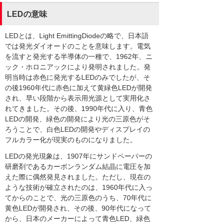
LEDの意味
LEDとは、Light EmittingDiodeの略で、日本語
では発光ダイオードのことを意味します。電気
を流すと発光する半導体の一種で、1962年、ニ
ック・ホロニアックにより発明されました。発
明当時は赤色に発光するLEDのみでしたが、そ
の後1960年代に赤色に加えて黄緑色LEDが開発
され、早い段階から表示用光源として実用化さ
れてきました。その後、1990年代に入り、青色
LEDの開発、緑色の開発により光の三原色がそ
ろうことで、白色LEDの開発やディスプレイの
フルカラー化が現実のものになりました。
LEDの発光現象は、1907年にサンドペーパーの
研磨剤であるカーボンランダム結晶に電圧を加
えた際に偶然発見されました。ただし、現在の
ような技術が確立されたのは、1960年代に入っ
てからのことで、光の三原色のうち、70年代に
黄色LEDが開発され、その後、90年代になって
から、日本のメーカーによって青色LED、緑色