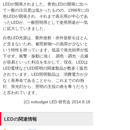
LEDが開発されました。青色LEDの開発に比べ
て一般の注目度は低かったものの、1996年に白
色LEDが開発され、それまで表示用が中心であ
ったLEDが、一般照明用として使用用途が一気
に拡大していきました。
白色LED光源は、紫外放射・赤外放射をほとん
ど含まないため、被照射物への負荷が少ないと
いう特性を持っています。低温で発光効率が低
下せず、衝撃・振動に強く、調色・調光・点滅
が容易といった利点を生かして、現在、LEDは
LED電球などLED照明の関連製品が数多く販売
されています。LED照明製品は、消費電力が少
なく長寿命であることから、これまでの白熱
灯、蛍光灯から、照明の主役の座を奪うだろう
と言われています。
(C) nobudget LED 研究会 2014.8.18
LEDの関連情報