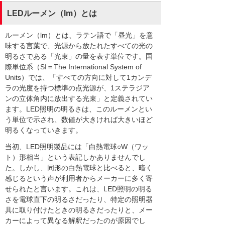
LEDルーメン（lm）とは
ルーメン（lm）とは、ラテン語で「昼光」を意
味する言葉で、光源から放たれたすべての光の
明るさである「光束」の量を表す単位です。国
際単位系（SI＝The International System of
Units）では、「すべての方向に対して1カンデ
ラの光度を持つ標準の点光源が、1ステラジア
ンの立体角内に放出する光束」と定義されてい
ます。LED照明の明るさは、このルーメンとい
う単位で示され、数値が大きければ大きいほど
明るくなっていきます。
当初、LED照明製品には「白熱電球○W（ワッ
ト）形相当」という表記しかありませんでし
た。しかし、同形の白熱電球と比べると、暗く
感じるという声が利用者からメーカーに多く寄
せられたと言います。これは、LED照明の明る
さを電球直下の明るさだったり、特定の照明器
具に取り付けたときの明るさだったりと、メー
カーによって異なる解釈だったのが原因でし