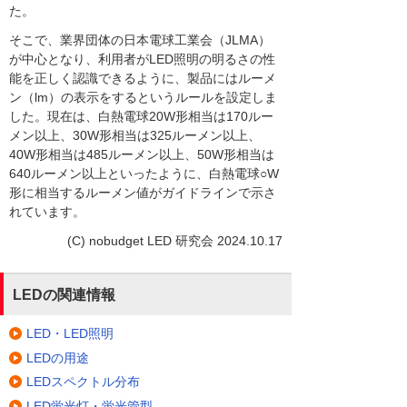
た。
そこで、業界団体の日本電球工業会（JLMA）
が中心となり、利用者がLED照明の明るさの性
能を正しく認識できるように、製品にはルーメ
ン（lm）の表示をするというルールを設定しま
した。現在は、白熱電球20W形相当は170ルー
メン以上、30W形相当は325ルーメン以上、
40W形相当は485ルーメン以上、50W形相当は
640ルーメン以上といったように、白熱電球○W
形に相当するルーメン値がガイドラインで示さ
れています。
(C) nobudget LED 研究会 2024.10.17
LEDの関連情報
LED・LED照明
LEDの用途
LEDスペクトル分布
LED蛍光灯・蛍光管型