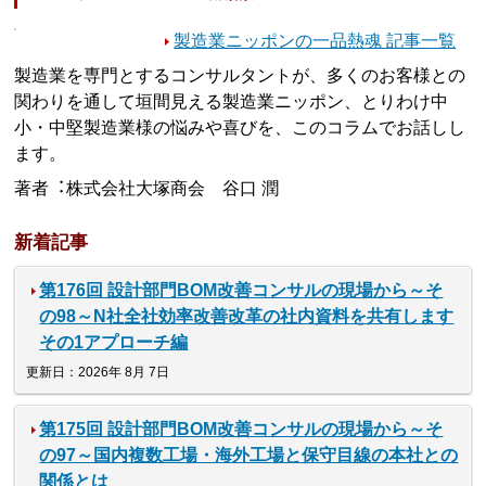
製造業ニッポンの一品熱魂 記事一覧
製造業を専門とするコンサルタントが、多くのお客様との
関わりを通して垣間見える製造業ニッポン、とりわけ中
小・中堅製造業様の悩みや喜びを、このコラムでお話しし
ます。
著者︓株式会社大塚商会 谷口 潤
新着記事
第176回 設計部門BOM改善コンサルの現場から～そ
の98～N社全社効率改善改革の社内資料を共有します
その1アプローチ編
更新日：2026年 8月 7日
第175回 設計部門BOM改善コンサルの現場から～そ
の97～国内複数工場・海外工場と保守目線の本社との
関係とは