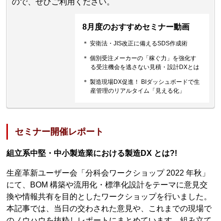
ので、ぜひご利用ください。
8月度のおすすめセミナー動画
＊ 安衛法・JIS改正に備えるSDS作成術
＊ 個別受注メーカーの「稼ぐ力」を強化す
る受注機会を逃さない見積・設計DXとは
＊ 製造現場DX促進！ BIダッシュボードで生
産管理のリアルタイム「見える化」
セミナー開催レポート
組立系中堅・中小製造業における製造DX とは?!
生産革新ユーザー会「分科会ワークショップ 2022 年秋」
にて、BOM 構築や流用化・標準化設計をテーマに意見交
換や情報共有を目的としたワークショップを行いました。
本記事では、当日の交わされた意見や、これまでの現場で
のノウハウを抜粋しレポートにまとめています。組み立て