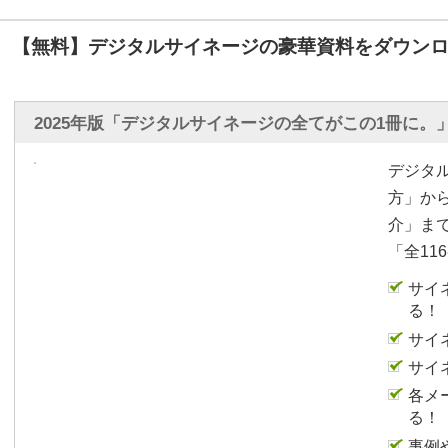
させていただきます。
デジタルサイネージを導
【無料】デジタルサイネージの豪華資料をダウンロ
信までに時間がかかる。
の？ と言う声をよくお伺
現在、働き方改革でいか
2025年版「デジタルサイネージの全てがこの1冊に。
なカギとなっております
デジタ
がかかってしまっては意
方」か
そこで今回ご紹介のスパ
介」ま
連携し、誰でも簡単に最
「全11
用が行える機能です。
では早速実践したいと思
サイ
る！
スパッとサイネージのコ
サイ
合機のスキャナ機能を使
サイ
ナ設定を選択いたしまし
各メ
ォルダを指定します。
る！
印刷物を複合機にセット
事例