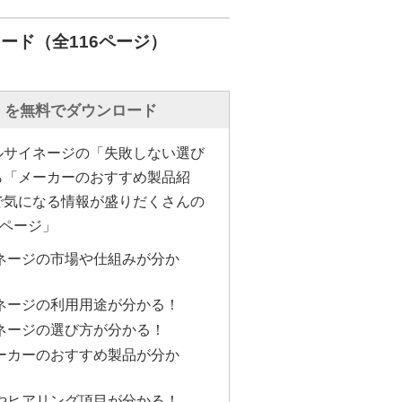
入しても、コンテンツの運用や配
ード（全116ページ）
または、めんどくさいんじゃない
いします。
に効率よく仕事を行うかも、重要
」を無料でダウンロード
。その中でコンテンツ運用に時間
ルサイネージの「失敗しない選び
味がありません。
ら「メーカーのおすすめ製品紹
っとサイネージ機能は、複合機と
で気になる情報が盛りだくさんの
短10秒でデジタルサイネージの運
6ページ」
います。
ネージの市場や仕組みが分か
ンテンツの更新には、こちらの複
ネージの利用用途が分かる！
用いたします。複合機からスキャ
ネージの選び方が分かる！
て、社内に設置したSTBの共有フ
ーカーのおすすめ製品が分か
します。これで準備は完了です。
やヒアリング項目が分かる！