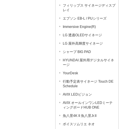
フィリップス サイネージディスプ
レイ
エプソン EB-L / PUシリーズ
Immersive Engine(R)
LG 透過OLEDサイネージ
LG 屋外高輝度サイネージ
シャープ BIG PAD
HYUNDAI 屋外用デジタルサイネ
ージ
YourDesk
行動予定表サイネージ Touch DE
Schedule
AVIX LEDビジョン
AVIX オールインワンLEDミーテ
ィングボードHUB ONE
魚八景4K II 魚八景Jr.II
ボイスソムリエ ネオ