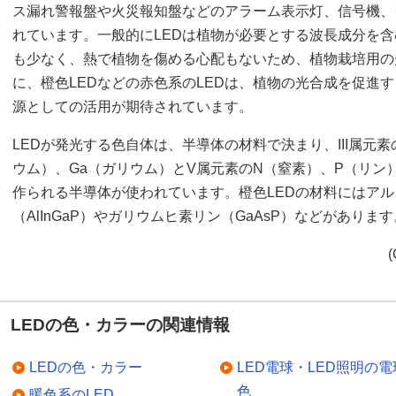
ス漏れ警報盤や火災報知盤などのアラーム表示灯、信号機、
れています。一般的にLEDは植物が必要とする波長成分を
も少なく、熱で植物を傷める心配もないため、植物栽培用の
に、橙色LEDなどの赤色系のLEDは、植物の光合成を促進
源としての活用が期待されています。
LEDが発光する色自体は、半導体の材料で決まり、III属元素
ウム）、Ga（ガリウム）とV属元素のN（窒素）、P（リン
作られる半導体が使われています。橙色LEDの材料にはア
（AlInGaP）やガリウムヒ素リン（GaAsP）などがあります
(
LEDの色・カラーの関連情報
LEDの色・カラー
LED電球・LED照明の電
色
暖色系のLED