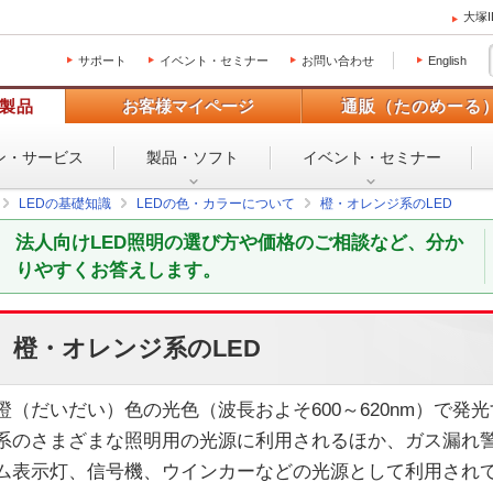
大塚
サポート
イベント・セミナー
お問い合わせ
English
製品
お客様マイページ
通販（たのめーる
ン・
サービス
製品・ソフト
イベント・
セミナー
LEDの基礎知識
LEDの色・カラーについて
橙・オレンジ系のLED
法人向けLED照明の選び方や価格のご相談など、分か
りやすくお答えします。
橙・オレンジ系のLED
橙（だいだい）色の光色（波長およそ600～620nm）で発光
系のさまざまな照明用の光源に利用されるほか、ガス漏れ
ム表示灯、信号機、ウインカーなどの光源として利用され