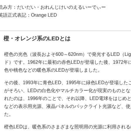
読み方：だいだい・おれんじけいのえるいーでぃー
英語正式表記：Orange LED
橙・オレンジ系のLEDとは
橙色の光色（波長およそ600～620nm）で発光するLED（Light E
ド）です。1962年に最初の赤色LEDが登場した後、1972年
色や桃色などの暖色系のLEDが登場しました。
その後、1993年に青色LED、1995年に緑色LEDが登場
がそろい、LEDの白色化やマルチカラー化が現実のものとな
れたのは、1996年のことで、それ以降、LED電球をはじめ
などの表示用光源、液晶パネルのバックライト光源など、使
た。
橙色LEDは、暖色系のさまざまな照明用の光源に利用され