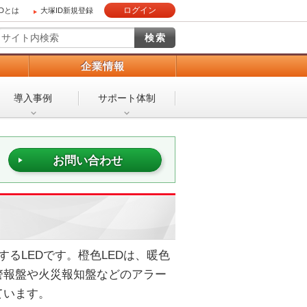
ログイン
IDとは
大塚ID新規登録
）
企業情報
導入事例
サポート体制
お問い合わせ
するLEDです。橙色LEDは、暖色
警報盤や火災報知盤などのアラー
ています。