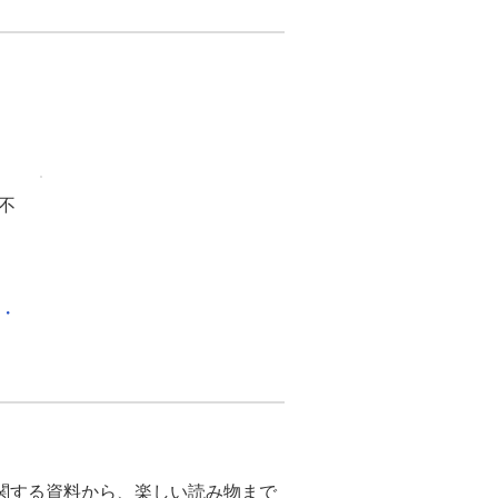
不
化・
関する資料から、楽しい読み物まで