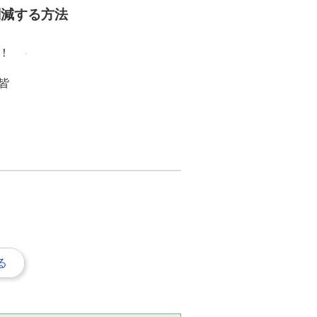
削減する方法
！
皆
る