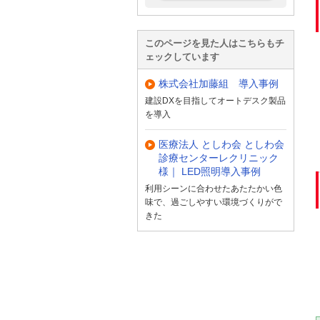
このページを見た人はこちらもチ
ェックしています
株式会社加藤組 導入事例
建設DXを目指してオートデスク製品
を導入
医療法人 としわ会 としわ会
診療センターレクリニック
様｜ LED照明導入事例
利用シーンに合わせたあたたかい色
味で、過ごしやすい環境づくりがで
きた