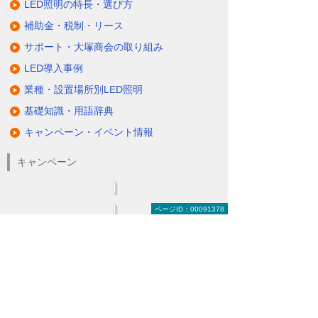
LED照明の特長・選び方
補助金・税制・リース
サポート・大塚商会の取り組み
LED導入事例
業種・設置場所別LED照明
基礎知識・用語辞典
キャンペーン・イベント情報
キャンペーン
ページID：00091378
関連するソリューション・製品
無駄と無理のない電力コスト対策
（BEMS／電力「見える化・見せる化」）
ナビゲーションメニュー