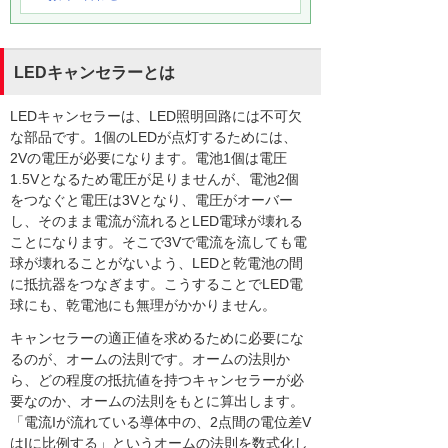
LEDキャンセラーとは
LEDキャンセラーは、LED照明回路には不可欠
な部品です。1個のLEDが点灯するためには、
2Vの電圧が必要になります。電池1個は電圧
1.5Vとなるため電圧が足りませんが、電池2個
をつなぐと電圧は3Vとなり、電圧がオーバー
し、そのまま電流が流れるとLED電球が壊れる
ことになります。そこで3Vで電流を流しても電
球が壊れることがないよう、LEDと乾電池の間
に抵抗器をつなぎます。こうすることでLED電
球にも、乾電池にも無理がかかりません。
キャンセラーの適正値を求めるために必要にな
るのが、オームの法則です。オームの法則か
ら、どの程度の抵抗値を持つキャンセラーが必
要なのか、オームの法則をもとに算出します。
「電流Iが流れている導体中の、2点間の電位差V
はIに比例する」というオームの法則を数式化し