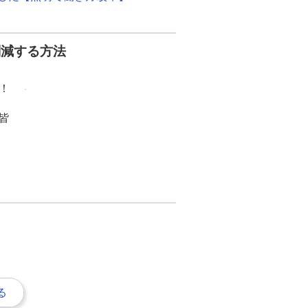
削減する方法
！
皆
る