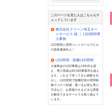
このページを見た人はこちらもチ
ェックしています
株式会社クリーン埼玉オー
トサービス 様 ｜ LED照明導
入事例
LED照明と照明コントロールでビル
の資産価値向上！
LED照明・除菌LED照明
大塚商会のLED事業は19年目を迎
え、導入実績は80,000事業所を超え
ます。これまで培ってきた経験を生
かし、LED照明で除菌対策や照明制
御でコスト削減、選べるお得な導入
方法など、お客様のさまざまな課題
を解決できるサービスを取り揃えて
います。