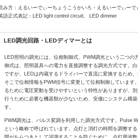
読み方：えるいーでぃーちょうこうかいろ・えるいーでぃーで
英語正式表記：LED light control circuit, LED dimmer
LED調光回路・LEDディマーとは
LED照明の調光には、位相制御式、PWM調光という二つの
御式は、照明器具への電力を直接調整する調光方式です。白
ですが、LEDは内蔵するドライバーで直流に変換するため
そこで位相情報をPWM信号に変更して位相制御しています
るために電圧変動を受けやすいという特性がありますが、別
行うために必要な機器類が少ないため、安価にシステム構築
す。
PWM調光は、パルス変調を利用した調光方式です。Pulse Width
という略称で呼ばれています。点灯と消灯の時間を調整する
間がちらつきとして認識することを防ぐために、点灯周波数