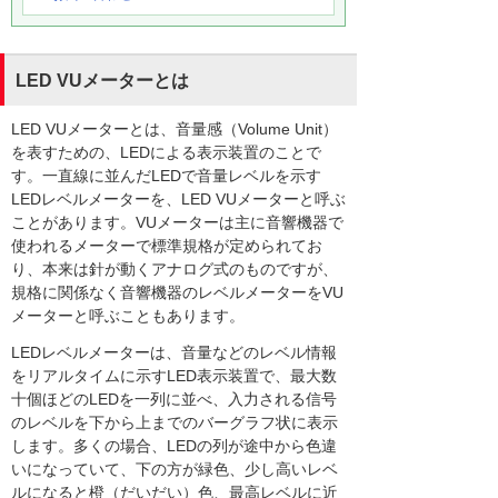
LED VUメーターとは
LED VUメーターとは、音量感（Volume Unit）
を表すための、LEDによる表示装置のことで
す。一直線に並んだLEDで音量レベルを示す
LEDレベルメーターを、LED VUメーターと呼ぶ
ことがあります。VUメーターは主に音響機器で
使われるメーターで標準規格が定められてお
り、本来は針が動くアナログ式のものですが、
規格に関係なく音響機器のレベルメーターをVU
メーターと呼ぶこともあります。
LEDレベルメーターは、音量などのレベル情報
をリアルタイムに示すLED表示装置で、最大数
十個ほどのLEDを一列に並べ、入力される信号
のレベルを下から上までのバーグラフ状に表示
します。多くの場合、LEDの列が途中から色違
いになっていて、下の方が緑色、少し高いレベ
ルになると橙（だいだい）色、最高レベルに近