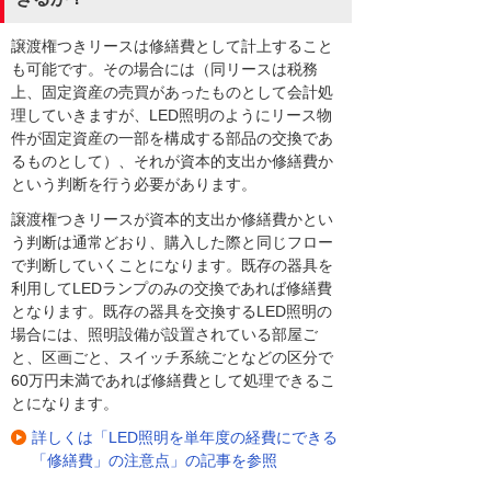
譲渡権つきリースは修繕費として計上すること
も可能です。その場合には（同リースは税務
上、固定資産の売買があったものとして会計処
理していきますが、LED照明のようにリース物
件が固定資産の一部を構成する部品の交換であ
るものとして）、それが資本的支出か修繕費か
という判断を行う必要があります。
譲渡権つきリースが資本的支出か修繕費かとい
う判断は通常どおり、購入した際と同じフロー
で判断していくことになります。既存の器具を
利用してLEDランプのみの交換であれば修繕費
となります。既存の器具を交換するLED照明の
場合には、照明設備が設置されている部屋ご
と、区画ごと、スイッチ系統ごとなどの区分で
60万円未満であれば修繕費として処理できるこ
とになります。
詳しくは「LED照明を単年度の経費にできる
「修繕費」の注意点」の記事を参照