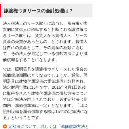
譲渡権つきリースの会計処理は？
法人税法上のリース取引に該当し、所有権が実
質的に賃借人に移転すると判断される譲渡権つ
きリース取引は、賃貸人から賃借人へ「リース
資産の売買があったもの」とされます。賃借人
は自己の資産として、その資産の種類に応じ
て、その法人が選定している償却方法により減
価償却をすることになります。
では、照明器具を譲渡権つきリースした場合の
減価償却期間はどうなるでしょうか。通常、照
明器具は建物付属設備の電気設備と分類され、
法定耐用年数は15年です。2016年4月1日以後
に取得をされた建物付属設備の償却方法につい
ては定率法が廃止されており、必ず定額法（期
間内、減価償却額は一定）となります。「LED
照明設備を減価償却する際は15年の定額法にな
る」ということです。
定額法について、詳しくは「減価償却方法と