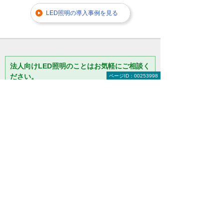
LED照明の導入事例を見る
法人向けLED照明のことはお気軽にご相談く
ださい。
ページID：00253998
「
設置する場所に適したLED照明
を教えてほしい
」「
費用はいくら
くらい？
」などのご相談も承って
おりますので、気になることはお
気軽にご相談ください。
大塚商会 インサイドビジネスセンター LED相談
室
0120-957-355
（平日 9:00～17:30）
お問い合わせ
資料請求
お見積り