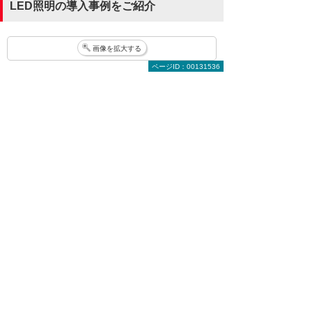
LED照明の導入事例をご紹介
画像を拡大する
ページID：00131536
LED照明の導入事例を見る
法人向けLED照明のことはお気軽にご相談く
ださい。
「
設置する場所に適したLED照明
を教えてほしい
」「
費用はいくら
くらい？
」などのご相談も承って
おりますので、気になることはお
気軽にご相談ください。
大塚商会 インサイドビジネスセンター LED相談
室
0120-957-355