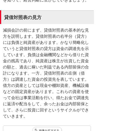
を知って、経営判断に生かしていきましょう。
貸借対照表の見方
減損会計の前にまず、貸借対照表の基本的な見
方を説明します。貸借対照表の右半分（貸方）
には負債と純資産があります。かなり簡略化し
ていうと貸借対照表の貸方は資金の調達先を示
しています。負債は金融機関などから借りた資
金の残高であり、純資産は株主が出資した資金
の額と、過去に稼いだ利益である内部留保の合
計になります。一方、貸借対照表の左側（借
方）は調達した資金の投資先を表しています。
借方の資産としては現金や棚卸資産、機械設備
などの固定資産があります。これらの資産を使
って会社は事業活動を行い、得たお金で調達先
に返済や配当をして、余ったお金は内部留保と
して、さらに投資に回すというサイクルができ
ていきます。
画像を拡大する