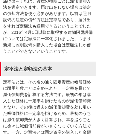
届け出をすれば、資産の種類ごとに減価償却方
法を選定できます。届け出をしない場合は法定
の償却方法を使う必要があります。以前は照明
設備の法定の償却方法は定率法であり、届け出
をすれば定額法も適用できるということでした
が、2016年4月1日以降に取得する建物附属設備
については定額法に一本化されました。つまり
新規に照明設備を購入した場合は定額法しか使
うことができないということです。
定率法と定額法の基本
定率法とは、その名の通り固定資産の帳簿価格
に耐用年数ごとに定められた、一定率を乗じて
減価償却費を計算する方法です。最初の年は購
入した価格に一定率を掛けたものが減価償却費
となり、その後は過去の減価償却費を差し引い
た帳簿価格に一定率を掛けるため、最初のうち
は減価償却費が大きく計算され、年を追うごと
に徐々に減価償却費が小さくなっていく方法で
す。一方、定額法とは固定資産の購入した金額