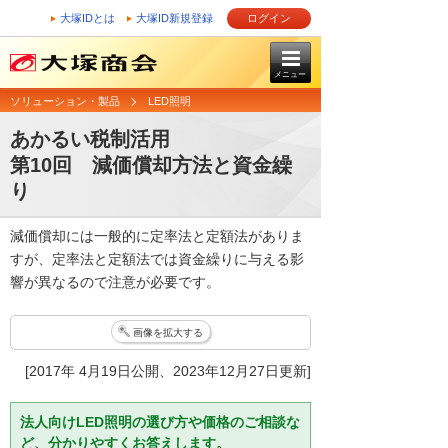
大塚IDとは
大塚ID新規登録
ログイン
メニュー
ソリューション・製品
LED照明
あかるい税制活用
第10回 減価償却方法と資金繰
り
減価償却には一般的に定率法と定額法がありま
すが、定率法と定額法では資金繰りに与える影
響が異なるので注意が必要です。
画像を拡大する
[2017年 4月19日公開、2023年12月27日更新]
法人向けLED照明の選び方や価格のご相談な
ど、分かりやすくお答えします。