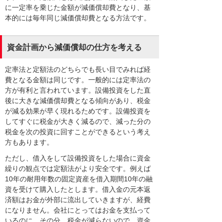
に一定率を乗じた金額が減価償却費となり、基
本的には毎年同じ減価償却費となる方法です。
資金計画から減価償却の仕方を考える
定率法と定額法のどちらでも長い目でみれば経
費となる金額は同じです。一般的には定率法の
方が有利と言われています。設備投資をした直
後に大きな減価償却費となる傾向があり、税金
が減る効果が早く現れるためです。設備投資を
してすぐに税金が大きく減るので、減った分の
税金を次の投資に回すことができるという考え
方もあります。
ただし、借入をして設備投資をした場合に資金
繰りの観点では定額法がより安全です。例えば
10年の耐用年数の固定資産を借入期間10年の融
資を受けて購入したとします。借入金の元本返
済額はお金が外部に流出していきますが、経費
になりません。会社にとってはお金を支払って
いるのに、その分、税金が減らないので、資金