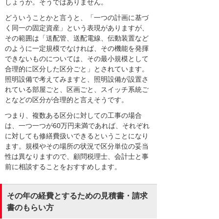
しょうか。そうではありません。
どういうことかと言うと、「一つの計画に基づ
く同一の固定資産」という表現がありますが、
その範囲は「送配管、送配電線、伝動装置など
のように一定規模でなければ、その機能を発揮
できないものについては、その最小規模として
合理的に区分した区分ごと」とされています。
照明設備で考えてみますと、照明設備が設置さ
れている部屋ごと、区画ごと、スイッチ系統ご
となどの区分が合理的と言えそうです。
つまり、複数ある区分に対しての工事の場合
は、一つ一つが60万円未満であれば、それぞれ
に対しても修繕費扱いできるということになり
ます。規模やその場所の状況で区分単位の妥当
性は異なりますので、顧問税理士、会計士と事
前に相談することをおすすめします。
その年の経費とするための見積書・請求
書のもらい方