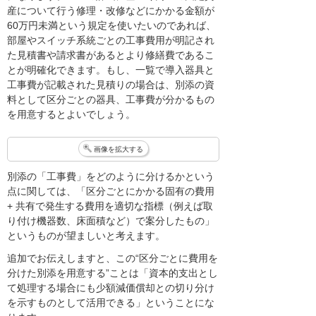
産について行う修理・改修などにかかる金額が
60万円未満という規定を使いたいのであれば、
部屋やスイッチ系統ごとの工事費用が明記され
た見積書や請求書があるとより修繕費であるこ
とが明確化できます。もし、一覧で導入器具と
工事費が記載された見積りの場合は、別添の資
料として区分ごとの器具、工事費が分かるもの
を用意するとよいでしょう。
画像を拡大する
別添の「工事費」をどのように分けるかという
点に関しては、「区分ごとにかかる固有の費用
+ 共有で発生する費用を適切な指標（例えば取
り付け機器数、床面積など）で案分したもの」
というものが望ましいと考えます。
追加でお伝えしますと、この“区分ごとに費用を
分けた別添を用意する”ことは「資本的支出とし
て処理する場合にも少額減価償却との切り分け
を示すものとして活用できる」ということにな