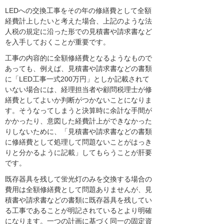
LEDへの交換工事をその年の修繕費として全額
経費計上したいと考えた場合、上記のような法
人税の規定に沿った形での見積書や請求書など
を入手しておくことが重要です。
工事の内容的に全額修繕費となるようなもので
あっても、例えば、見積書や請求書などの書類
に「LED工事一式200万円」としか記載されて
いない場合には、経理担当者や顧問税理士が修
繕費としてよいか判断がつかないことになりま
す。そうなってしまうと決算時に余計な手間が
かかったり、意図した経費計上ができなかった
りしないために、「見積書や請求書などの書類
に修繕費として処理して問題ないことがはっき
りと分かるように記載」してもらうことが肝要
です。
既存器具を残して蛍光灯のみを交換する場合の
費用は全額修繕費として問題ありませんが、見
積書や請求書などの書類に既存器具を残してい
る工事であることが明記されているとより明確
になります。一つの計画に基づく同一の固定資