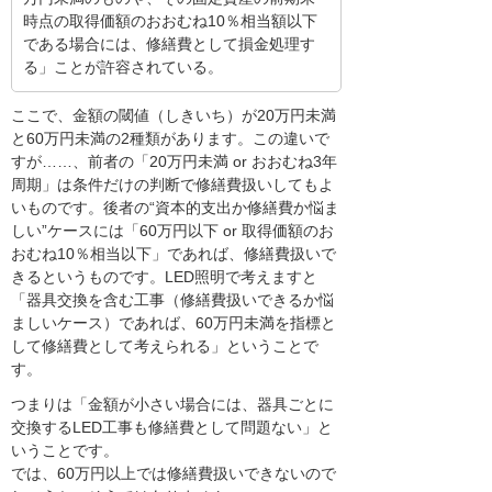
時点の取得価額のおおむね10％相当額以下
である場合には、修繕費として損金処理す
る」ことが許容されている。
ここで、金額の閾値（しきいち）が20万円未満
と60万円未満の2種類があります。この違いで
すが……、前者の「20万円未満 or おおむね3年
周期」は条件だけの判断で修繕費扱いしてもよ
いものです。後者の“資本的支出か修繕費か悩ま
しい”ケースには「60万円以下 or 取得価額のお
おむね10％相当以下」であれば、修繕費扱いで
きるというものです。LED照明で考えますと
「器具交換を含む工事（修繕費扱いできるか悩
ましいケース）であれば、60万円未満を指標と
して修繕費として考えられる」ということで
す。
つまりは「金額が小さい場合には、器具ごとに
交換するLED工事も修繕費として問題ない」と
いうことです。
では、60万円以上では修繕費扱いできないので