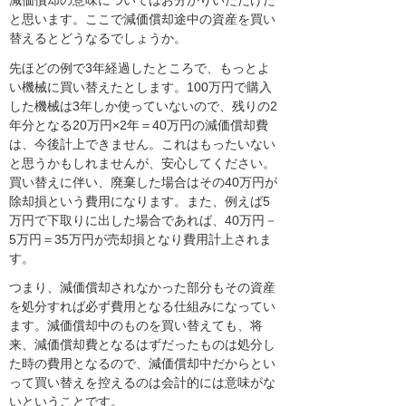
減価償却の意味についてはお分かりいただけた
と思います。ここで減価償却途中の資産を買い
替えるとどうなるでしょうか。
先ほどの例で3年経過したところで、もっとよ
い機械に買い替えたとします。100万円で購入
した機械は3年しか使っていないので、残りの2
年分となる20万円×2年＝40万円の減価償却費
は、今後計上できません。これはもったいない
と思うかもしれませんが、安心してください。
買い替えに伴い、廃棄した場合はその40万円が
除却損という費用になります。また、例えば5
万円で下取りに出した場合であれば、40万円－
5万円＝35万円が売却損となり費用計上されま
す。
つまり、減価償却されなかった部分もその資産
を処分すれば必ず費用となる仕組みになってい
ます。減価償却中のものを買い替えても、将
来、減価償却費となるはずだったものは処分し
た時の費用となるので、減価償却中だからとい
って買い替えを控えるのは会計的には意味がな
いということです。