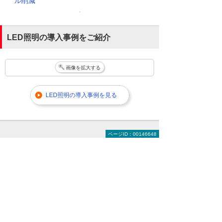
ル削減
LED照明の導入事例をご紹介
画像を拡大する
LED照明の導入事例を見る
ページID：00146648
法人向けLED照明のことはお気軽にご相談く
ださい。
「
設置する場所に適したLED照明
を教えてほしい
」「
費用はいくら
くらい？
」などのご相談も承って
おりますので、気になることはお
気軽にご相談ください。