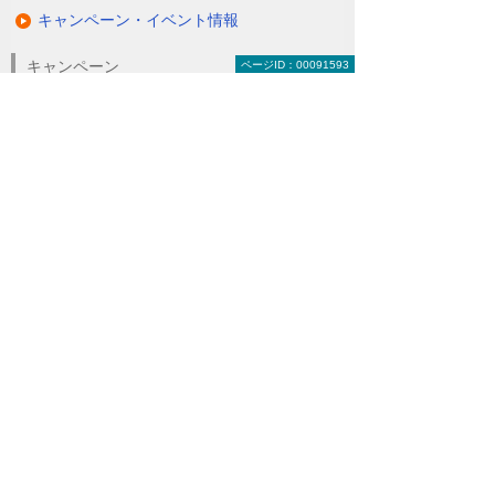
キャンペーン・イベント情報
キャンペーン
ページID：00091593
関連するソリューション・製品
無駄と無理のない電力コスト対策
（BEMS／電力「見える化・見せる化」）
ナビゲーションメニュー
LED照明
蛍光灯の2027年問題
ダブルでBCP対策
総務の方必見！ LEDで経費削減