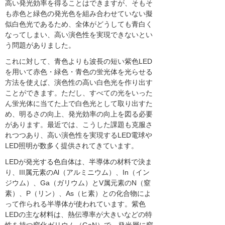
高い発光効率を得ることはできますが、そもそ
も赤色と緑色の発光色を組み合わせていない擬
似白色光であるため、全体がどうしても青白く
なってしまい、高い演色性を実現できないとい
う問題がありました。
これに対して、青色よりも波長の短い紫色LED
を用いて赤色・緑色・青色の蛍光体を光らせる
方法を使えば、演色性の高い白色光を作り出す
ことができます。ただし、すべての光をいった
ん蛍光体に当てた上で白色光として取り出すた
め、明るさの向上、発光効率の向上を図る必要
があります。最近では、こうした課題も克服さ
れつつあり、高い演色性を実現するLED電球や
LED照明が数多く提供されてきています。
LEDが発光する色自体は、半導体の材料で決ま
り、III属元素のAl（アルミニウム）、In（イン
ジウム）、Ga（ガリウム）とV属元素のN（窒
素）、P（リン）、As（ヒ素）との化合物によ
って作られる半導体が使われています。紫色
LEDの主な材料は、熱伝導率が大きいなどの特