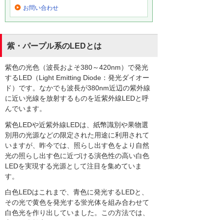
お問い合わせ
紫・パープル系のLEDとは
紫色の光色（波長およそ380～420nm）で発光
するLED（Light Emitting Diode：発光ダイオー
ド）です。なかでも波長が380nm近辺の紫外線
に近い光線を放射するものを近紫外線LEDと呼
んでいます。
紫色LEDや近紫外線LEDは、紙幣識別や果物選
別用の光源などの限定された用途に利用されて
いますが、昨今では、照らし出す色をより自然
光の照らし出す色に近づける演色性の高い白色
LEDを実現する光源として注目を集めていま
す。
白色LEDはこれまで、青色に発光するLEDと、
その光で黄色を発光する蛍光体を組み合わせて
白色光を作り出していました。この方法では、