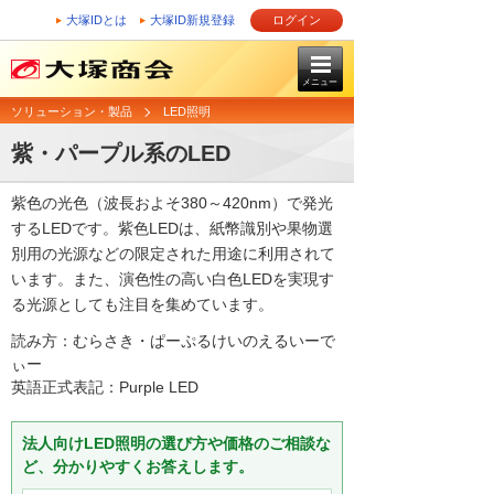
大塚IDとは
大塚ID新規登録
ログイン
メニュー
ソリューション・製品
LED照明
紫・パープル系のLED
紫色の光色（波長およそ380～420nm）で発光
するLEDです。紫色LEDは、紙幣識別や果物選
別用の光源などの限定された用途に利用されて
います。また、演色性の高い白色LEDを実現す
る光源としても注目を集めています。
読み方：むらさき・ぱーぷるけいのえるいーで
ぃー
英語正式表記：Purple LED
法人向けLED照明の選び方や価格のご相談な
ど、分かりやすくお答えします。