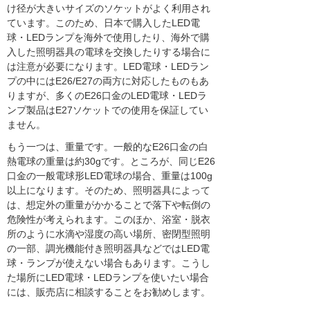
け径が大きいサイズのソケットがよく利用され
ています。このため、日本で購入したLED電
球・LEDランプを海外で使用したり、海外で購
入した照明器具の電球を交換したりする場合に
は注意が必要になります。LED電球・LEDラン
プの中にはE26/E27の両方に対応したものもあ
りますが、多くのE26口金のLED電球・LEDラ
ンプ製品はE27ソケットでの使用を保証してい
ません。
もう一つは、重量です。一般的なE26口金の白
熱電球の重量は約30gです。ところが、同じE26
口金の一般電球形LED電球の場合、重量は100g
以上になります。そのため、照明器具によって
は、想定外の重量がかかることで落下や転倒の
危険性が考えられます。このほか、浴室・脱衣
所のように水滴や湿度の高い場所、密閉型照明
の一部、調光機能付き照明器具などではLED電
球・ランプが使えない場合もあります。こうし
た場所にLED電球・LEDランプを使いたい場合
には、販売店に相談することをお勧めします。