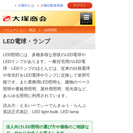
大塚IDとは
大塚ID新規登録
ログイン
メニュー
ソリューション・製品
LED照明
LED電球・ランプ
LED照明には、多種多様な形状のLED電球や
LEDランプがあります。一般住宅用のLED電
球・LEDランプのほとんどは、従来の白熱電球
や蛍光灯をLED電球やランプに交換して使用可
能です。また業務用LED照明も、建物のベース
照明や看板用照明、屋外用照明、投光器など、
あらゆる照明に利用されています。
読み方：えるいーでぃーでんきゅう・らんぷ
英語正式表記：LED light bulb, LED lamp
法人向けLED照明の選び方や価格のご相談な