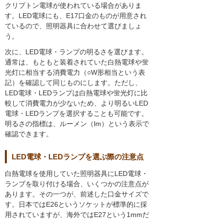
クリプトン電球が使われている場合がありま
す。LED電球にも、E17口金のものが用意され
ているので、照明器具に合わせて選びましょ
う。
次に、LED電球・ランプの明るさを選びます。
通常は、もともと装着されていた白熱電球や蛍
光灯に相当する消費電力（○W形相当という表
記）を確認して同じものにします。ただし、
LED電球・LEDランプは白熱電球や蛍光灯に比
較して消費電力が少ないため、より明るいLED
電球・LEDランプを選択することも可能です。
明るさの指標は、ルーメン（lm）という表示で
確認できます。
LED電球・LEDランプを選ぶ際の注意点
白熱電球を使用していた照明器具にLED電球・
ランプを取り付ける場合、いくつかの注意点が
あります。その一つが、前述した口金サイズで
す。日本ではE26というソケットが標準的に採
用されていますが、海外ではE27という1mmだ