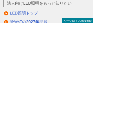
法人向けLED照明をもっと知りたい
LED照明トップ
ページID：00091580
蛍光灯の2027年問題
総務の方必見！ LEDで経費削減
除菌ができるLED照明
電気代削減・節電対策
製品一覧（ラインアップ）
LED照明の特長・選び方
補助金・税制・リース
サポート・大塚商会の取り組み
LED導入事例
業種・設置場所別LED照明
基礎知識・用語辞典
キャンペーン・イベント情報
キャンペーン