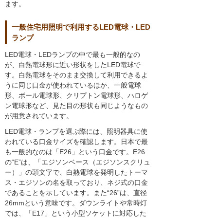
ます。
一般住宅用照明で利用するLED電球・LED
ランプ
LED電球・LEDランプの中で最も一般的なの
が、白熱電球形に近い形状をしたLED電球で
す。白熱電球をそのまま交換して利用できるよ
うに同じ口金が使われているほか、一般電球
形、ボール電球形、クリプトン電球形、ハロゲ
ン電球形など、見た目の形状も同じようなもの
が用意されています。
LED電球・ランプを選ぶ際には、照明器具に使
われている口金サイズを確認します。日本で最
も一般的なのは「E26」という口金です。E26
の“E”は、「エジソンベース（エジソンスクリュ
ー）」の頭文字で、白熱電球を発明したトーマ
ス・エジソンの名を取っており、ネジ式の口金
であることを示しています。また“26”は、直径
26mmという意味です。ダウンライトや常時灯
では、「E17」という小型ソケットに対応した