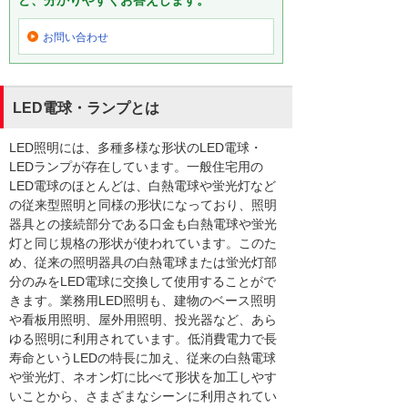
ど、分かりやすくお答えします。
お問い合わせ
LED電球・ランプとは
LED照明には、多種多様な形状のLED電球・
LEDランプが存在しています。一般住宅用の
LED電球のほとんどは、白熱電球や蛍光灯など
の従来型照明と同様の形状になっており、照明
器具との接続部分である口金も白熱電球や蛍光
灯と同じ規格の形状が使われています。このた
め、従来の照明器具の白熱電球または蛍光灯部
分のみをLED電球に交換して使用することがで
きます。業務用LED照明も、建物のベース照明
や看板用照明、屋外用照明、投光器など、あら
ゆる照明に利用されています。低消費電力で長
寿命というLEDの特長に加え、従来の白熱電球
や蛍光灯、ネオン灯に比べて形状を加工しやす
いことから、さまざまなシーンに利用されてい