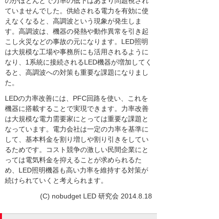
のがほとんどで力率の低下はあまり問題視され
ていませんでした。供給される電力を有効に使
えなくなると、高調波という現象が発生しま
す。高調波は、機器の発熱や動作異常を引き起
こし火災などの事故の元になります。LED照明
は大規模な工場や事務所にも活用されるように
なり、1系統に接続されるLED機器が増加してく
ると、高調波への対策も重要な課題になりまし
た。
LEDの力率改善には、PFC回路を使い、これを
機器に搭載することで実現できます。力率改善
は大規模な電力需要家にとっては重要な課題と
なっています。電力会社は一定の力率を基準に
して、基本料金を割り増しや割り引きをしてい
るためです。コスト競争の激しい民間企業にと
っては電気料金を抑えることが求められるた
め、LED照明機器も高い力率を維持する対策が
続けられていくと考えられます。
(C) nobudget LED 研究会 2014.8.18