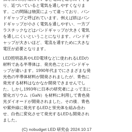
り、近づいていると電気を通しやすくなりま
す。この間隔は物質によって違っており、バン
ドギャップと呼ばれています。例えば鉄はバン
ドギャップが小さく電気を通しやすい、一方プ
ラスチックなどはバンドギャップが大きく電気
を通しにくいということになります。バンドギ
ャップが大きいほど、電流を通すために大きな
電圧が必要となります。
LED照明器具やLED電球などに使われるLEDの
材料である半導体は、発光色ごとにバンドギャ
ップが違います。1990年代までにさまざまな発
光色の半導体材料が開発されましたが、青色に
発光する材料はなかなか開発できませんでし
た。しかし1993年に日本の研究者によって主に
窒化ガリウム（GaN）を材料に利用して青色発
光ダイオードが開発されました。その後、青色
や紫外線に発光するLEDと蛍光体を組み合わ
せ、白色に変化させて発光するLEDも開発され
ました。
(C) nobudget LED 研究会 2024.10.17