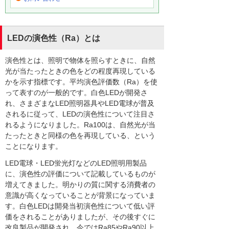
LEDの演色性（Ra）とは
演色性とは、照明で物体を照らすときに、自然
光が当たったときの色をどの程度再現している
かを示す指標です。平均演色評価数（Ra）を使
って表すのが一般的です。白色LEDが開発さ
れ、さまざまなLED照明器具やLED電球が普及
されるに従って、LEDの演色性について注目さ
れるようになりました。Ra100は、自然光が当
たったときと同様の色を再現している、という
ことになります。
LED電球・LED蛍光灯などのLED照明用製品
に、演色性の評価について記載しているものが
増えてきました。明かりの質に関する消費者の
意識が高くなっていることが背景になっていま
す。白色LEDは開発当初演色性について低い評
価をされることがありましたが、その後すぐに
改良製品が開発され、今ではRa85やRa90以上