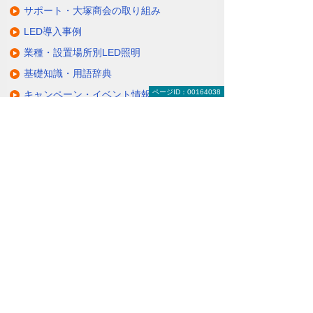
サポート・大塚商会の取り組み
LED導入事例
業種・設置場所別LED照明
基礎知識・用語辞典
ページID：00164038
キャンペーン・イベント情報
キャンペーン
関連するソリューション・製品
無駄と無理のない電力コスト対策
（BEMS／電力「見える化・見せる化」）
ナビゲーションメニュー
LED照明