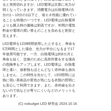
ると突然切れますが、LED電球は次第に光力が
弱くなっていきます。消費電力は白熱電球の5
分の1～10分の1以下と、省エネ性能に優れてい
ることも特徴の一つです。LED電球は白熱電球
よりも購入時の価格は割高ですが、年間の電気
料金や電球の買い替えのことを含めると割安と
言えます。
LED電球を1日8時間使用したとすると、寿命を
5万時間とした場合、光力が半分になるまで17
年使用可能です。一方、白熱電球は約8カ月と
寿命も短く、交換のために高所作業をする場合
の危険率もアップします。LED電球は、白熱電
球と違い、放射熱もほとんどなく赤外線も放出
しません。この特性を生かして、LED照明には
熱に弱い美術品や変色が気になる衣類の照明に
も安心して利用できます。また、赤外線を出さ
ないので虫などが寄りにくいなどのメリットも
あります。
(C) nobudget LED 研究会 2024.10.16