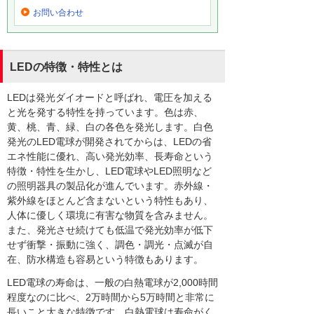
お問い合わせ
LEDの特徴・特性とは
LEDは発光ダイオードと呼ばれ、電圧を加える
と光を発する特性を持っています。色は赤、
黄、桃、青、緑、白の各色を発光します。白色
発光のLED電球が開発されてからは、LEDの省
エネ性能に優れ、高い発光効率、長寿命という
特徴・特性を生かし、LED電球やLED照明など
の照明器具の製品化が進んでいます。赤外線・
紫外線をほとんど含まないという特性もあり、
人体に優しく環境に有害な物質を含みません。
また、発光させ続けても低温で発光効率が低下
せず衝撃・振動に強く、調色・調光・点滅が自
在、防水構造も容易という特徴もあります。
LED電球の寿命は、一般の白熱電球が2,000時間
程度なのに比べ、2万時間から5万時間と非常に
長いこと大きな特徴です。白熱電球は寿命がく