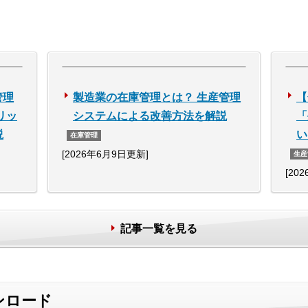
管理
製造業の在庫管理とは？ 生産管理
【
リッ
システムによる改善方法を解説
「
説
い
在庫管理
[2026年6月9日更新]
生産
[20
記事一覧を見る
ンロード