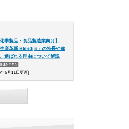
化学製品・食品製造業向け】
生産革新 Blendjin」の特長や違
、選ばれる理由について解説
管理システム
26年5月11日更新]