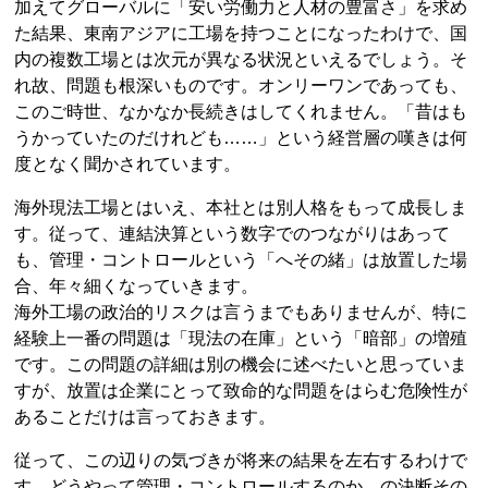
加えてグローバルに「安い労働力と人材の豊富さ」を求め
た結果、東南アジアに工場を持つことになったわけで、国
内の複数工場とは次元が異なる状況といえるでしょう。そ
れ故、問題も根深いものです。オンリーワンであっても、
このご時世、なかなか長続きはしてくれません。「昔はも
うかっていたのだけれども……」という経営層の嘆きは何
度となく聞かされています。
海外現法工場とはいえ、本社とは別人格をもって成長しま
す。従って、連結決算という数字でのつながりはあって
も、管理・コントロールという「へその緒」は放置した場
合、年々細くなっていきます。
海外工場の政治的リスクは言うまでもありませんが、特に
経験上一番の問題は「現法の在庫」という「暗部」の増殖
です。この問題の詳細は別の機会に述べたいと思っていま
すが、放置は企業にとって致命的な問題をはらむ危険性が
あることだけは言っておきます。
従って、この辺りの気づきが将来の結果を左右するわけで
す。どうやって管理・コントロールするのか、の決断その