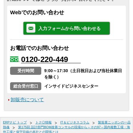
Webでのお問い合わせ
入力フォームから問い合わせる
お電話でのお問い合わせ
0120-220-449
受付時間
9:00～17:30（土日祝日および当社休業日
を除く）
総合受付窓口
インサイドビジネスセンター
卸販売について
ERPナビ トップ
トク◎情報
IT＆ビジネスコラム
製造業ニッポンの一品
熱魂
第175回 設計部門BOM改善コンサルの現場から～その97～国内複数工場・海
外工場と保守目線の本社との関係とは