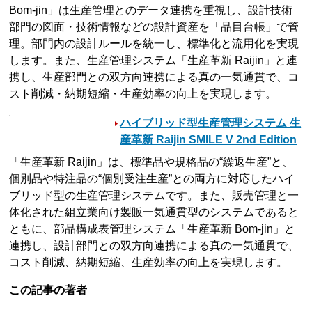
Bom-jin」は生産管理とのデータ連携を重視し、設計技術
部門の図面・技術情報などの設計資産を「品目台帳」で管
理。部門内の設計ルールを統一し、標準化と流用化を実現
します。また、生産管理システム「生産革新 Raijin」と連
携し、生産部門との双方向連携による真の一気通貫で、コ
スト削減・納期短縮・生産効率の向上を実現します。
ハイブリッド型生産管理システム 生
産革新 Raijin SMILE V 2nd Edition
「生産革新 Raijin」は、標準品や規格品の“繰返生産”と、
個別品や特注品の“個別受注生産”との両方に対応したハイ
ブリッド型の生産管理システムです。また、販売管理と一
体化された組立業向け製販一気通貫型のシステムであると
ともに、部品構成表管理システム「生産革新 Bom-jin」と
連携し、設計部門との双方向連携による真の一気通貫で、
コスト削減、納期短縮、生産効率の向上を実現します。
この記事の著者