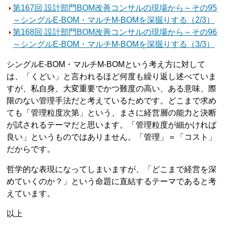
第167回 設計部門BOM改善コンサルの現場から～その95
～シングルE-BOM・マルチM-BOMを深掘りする（2/3）
第168回 設計部門BOM改善コンサルの現場から～その96
～シングルE-BOM・マルチM-BOMを深掘りする（3/3）
シングルE-BOM・マルチM-BOMという考え方に対して
は、「くどい」と言われるほど何度も繰り返し述べていま
すが、私自身、大変重要でかつ難度の高い、ある意味、際
限のない管理手法だと考えているためです。どこまで求め
ても「管理粒度次第」という、まさに経営層の能力と決断
が試されるテーマだと思います。「管理粒度が細かければ
良い」というものではありません。「管理」＝「コスト」
だからです。
哲学的な表現になってしまいますが、「どこまで経営を深
めていくのか？」という命題に直結するテーマであると考
えています。
以上