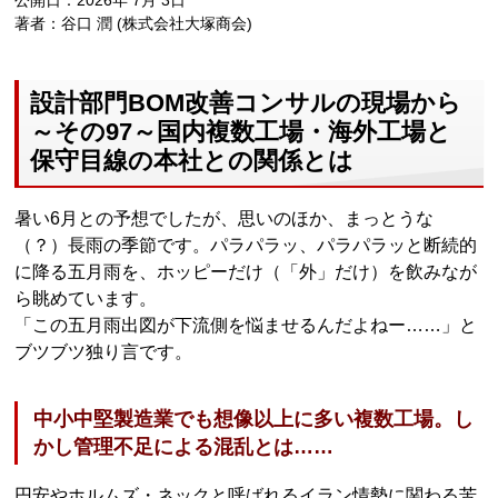
公開日：2026年 7月 3日
著者：谷口 潤 (株式会社大塚商会)
設計部門BOM改善コンサルの現場から
～その97～国内複数工場・海外工場と
保守目線の本社との関係とは
暑い6月との予想でしたが、思いのほか、まっとうな
（？）長雨の季節です。パラパラッ、パラパラッと断続的
に降る五月雨を、ホッピーだけ（「外」だけ）を飲みなが
ら眺めています。
「この五月雨出図が下流側を悩ませるんだよねー……」と
ブツブツ独り言です。
中小中堅製造業でも想像以上に多い複数工場。し
かし管理不足による混乱とは……
円安やホルムズ・ネックと呼ばれるイラン情勢に関わる苦