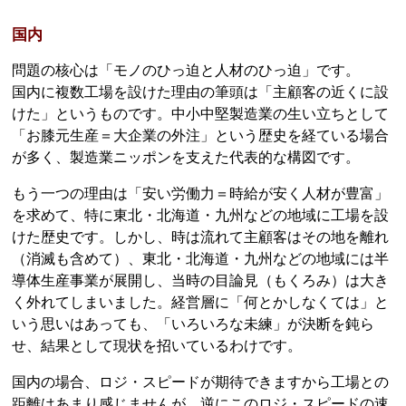
国内
問題の核心は「モノのひっ迫と人材のひっ迫」です。
国内に複数工場を設けた理由の筆頭は「主顧客の近くに設
けた」というものです。中小中堅製造業の生い立ちとして
「お膝元生産＝大企業の外注」という歴史を経ている場合
が多く、製造業ニッポンを支えた代表的な構図です。
もう一つの理由は「安い労働力＝時給が安く人材が豊富」
を求めて、特に東北・北海道・九州などの地域に工場を設
けた歴史です。しかし、時は流れて主顧客はその地を離れ
（消滅も含めて）、東北・北海道・九州などの地域には半
導体生産事業が展開し、当時の目論見（もくろみ）は大き
く外れてしまいました。経営層に「何とかしなくては」と
いう思いはあっても、「いろいろな未練」が決断を鈍ら
せ、結果として現状を招いているわけです。
国内の場合、ロジ・スピードが期待できますから工場との
距離はあまり感じませんが、逆にこのロジ・スピードの速