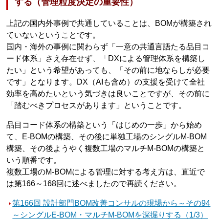
する（管理粒度決定の重要性）
上記の国内外事例で共通していることは、BOMが構築され
ていないということです。
国内・海外の事例に関わらず「一意の共通言語たる品目コ
ード体系」さえ存在せず、「DXによる管理体系を構築し
たい」という希望があっても、「その前に地ならしが必要
です」となります。DX（AIも含め）の支援を受けて全社
効率を高めたいという気づきは良いことですが、その前に
「踏むべきプロセスがあります」ということです。
品目コード体系の構築という「はじめの一歩」から始め
て、E-BOMの構築、その後に単独工場のシングルM-BOM
構築、その後ようやく複数工場のマルチM-BOMの構築と
いう順番です。
複数工場のM-BOMによる管理に対する考え方は、直近で
は第166～168回に述べましたので再読ください。
第166回 設計部門BOM改善コンサルの現場から～その94
～シングルE-BOM・マルチM-BOMを深掘りする（1/3）